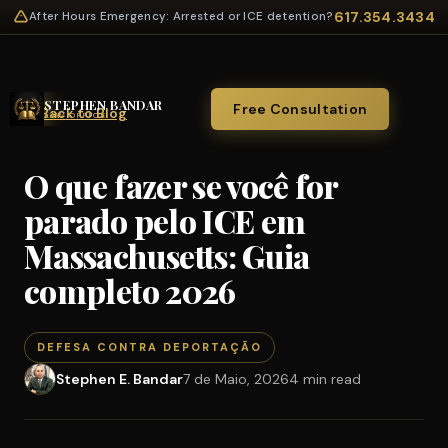
617.354.3434
After Hours Emergency: Arrested or ICE detention?
STEPHEN BANDAR
Free Consultation
← Back to Blog
LAW OFFICE
O que fazer se você for
parado pelo ICE em
Massachusetts: Guia
completo 2026
DEFESA CONTRA DEPORTAÇÃO
Stephen E. Bandar
7 de Maio, 2026
4 min read